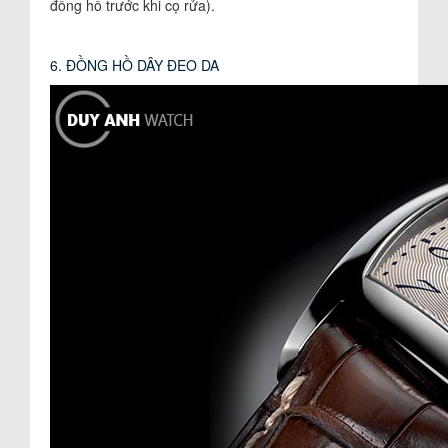
đồng hồ trước khi cọ rửa).
6. ĐỒNG HỒ DÂY ĐEO DA