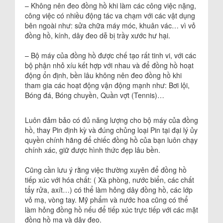
– Không nên đeo đồng hồ khi làm các công việc nặng,
công việc có nhiều động tác va chạm với các vật dụng
bên ngoài như: sửa chữa máy móc, khuân vác… vì vỏ
đồng hồ, kính, dây đeo dễ bị trầy xước hư hại.
– Bộ máy của đồng hồ được chế tạo rất tinh vi, với các
bộ phận nhỏ xíu kết hợp với nhau và để đồng hồ hoạt
động ổn định, bền lâu không nên đeo đồng hồ khi
tham gia các hoạt động vận động mạnh như: Bơi lội,
Bóng đá, Bóng chuyền, Quần vợt (Tennis)…
Luôn đảm bảo có đủ năng lượng cho bộ máy của đồng
hồ, thay Pin định kỳ và đúng chủng loại Pin tại đại lý ủy
quyền chính hãng để chiếc đồng hồ của bạn luôn chạy
chính xác, giữ được hình thức đẹp lâu bền.
Cũng cần lưu ý rằng việc thường xuyên để đồng hồ
tiếp xúc với hóa chất: ( Xà phòng, nước biển, các chất
tẩy rửa, axít…) có thể làm hỏng dây đồng hồ, các lớp
vỏ mạ, vòng tay. Mỹ phẩm và nước hoa cũng có thể
làm hỏng đồng hồ nếu để tiếp xúc trực tiếp với các mặt
đồng hồ mạ và dây đeo.