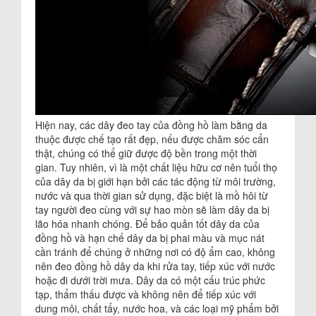
Hiện nay, các dây đeo tay của đồng hồ làm bằng da
thuộc được chế tạo rất đẹp, nếu được chăm sóc cẩn
thật, chúng có thể giữ được độ bền trong một thời
gian. Tuy nhiên, vì là một chất liệu hữu cơ nên tuổi thọ
của dây da bị giới hạn bởi các tác động từ môi trường,
nước và qua thời gian sử dụng, đặc biệt là mồ hôi từ
tay người đeo cùng với sự hao mòn sẽ làm dây da bị
lão hóa nhanh chóng. Để bảo quản tốt dây da của
đồng hồ và hạn chế dây da bị phai màu và mục nát
cần tránh để chúng ở những nơi có độ ẩm cao, không
nên đeo đồng hồ dây da khi rửa tay, tiếp xúc với nước
hoặc đi dưới trời mưa. Dây da có một cấu trúc phức
tạp, thẩm thấu được và không nên để tiếp xúc với
dung môi, chất tẩy, nước hoa, và các loại mỹ phẩm bởi