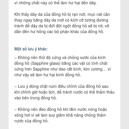
vì những chất này có thể làm hư hại đến dây.
Khi thấy dây da của đồng hồ bị rạn nứt, mục nát cần
thay ngay bằng dây da mới có kích cỡ tương đương
tránh để dây da bị đứt đột ngột đồng hồ sẽ bị rơi, vỡ
dẫn đến hư hỏng các bộ phận khác của đồng hồ.
Một số lưu ý khác:
– Không nên thử độ cứng và chống xước của kính
đồng hồ (Sapphire glass) bằng các vật có tính chất
cứng hơn Sapphire như dao cắt kính, kim cương… vì
như vậy sẽ làm hư hại kính đồng hồ.
– Lưu ý đóng chặt núm điều chỉnh của đồng hồ sau
khi chỉnh giờ hoặc lịch, để tránh nước có thể thẩm thấu
vào bên trong đồng hồ.
– Không nên đeo đồng hồ khi tắm nước nóng hoặc
xông hơi vì sẽ làm suy giảm khả năng chống thấm
nước của đồng hồ.