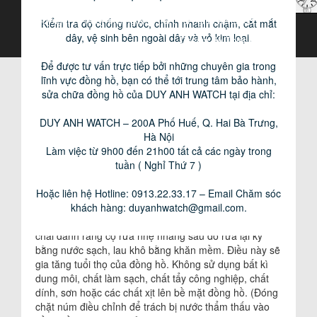
© Copyright 2015 by biennguyen.net . All rights reserved.
Kiểm tra độ chống nước, chỉnh nhanh chậm, cắt mắt
Đối với các loại đồng hồ dùng Pin xạc năng lượng mặt
dây, vệ sinh bên ngoài dây và vỏ kim loại.
Design By Thiết kế web đẹp
trời để trong tủ, hộp không được tiếp xúc với ánh nắng
mặt trời trong thời gian từ 3 đến 6 tháng Đồng hồ sẽ
Để được tư vấn trực tiếp bởi những chuyên gia trong
ngừng chạy, nếu muốn Đồng hồ hoạt động trở lại hãy
lĩnh vực đồng hồ, bạn có thể tới trung tâm bảo hành,
đem ra để nơi có ánh sáng, tốt nhất là ánh nắng mặt
sửa chữa đồng hồ của DUY ANH WATCH tại địa chỉ:
trời khoảng 15 phút thì đồng hồ sẽ hoạt động trở lại.
Tuy nhiên không nên để lâu thường xuyên sẽ làm pin
DUY ANH WATCH – 200A Phố Huế, Q. Hai Bà Trưng,
bị chai (hết tác dụng).
Hà Nội
Làm việc từ 9h00 đến 21h00 tất cả các ngày trong
5. ĐỒNG HỒ DÂY ĐEO KIM LOẠI:
tuần ( Nghỉ Thứ 7 )
Đối với đồng hồ dây kim loại trong quá trình sử dụng bị
Hoặc liên hệ Hotline: 0913.22.33.17 – Email Chăm sóc
mồ hôi, ghét, bụi làm cáu bẩn có thể sử dụng Kem
khách hàng:
duyanhwatch@gmail.com
.
đánh răng hoặc Nước rửa tay để làm sạch. Dùng bàn
chải đánh răng cọ rửa nhẹ nhàng sau đó rửa lại kỹ
bằng nước sạch, lau khô bằng khăn mềm. Điều này sẽ
gia tăng tuổi thọ của đồng hồ. Không sử dụng bất kì
dung môi, chất làm sạch, chất tẩy công nghiệp, chất
dính, sơn hoặc các chất xịt lên bề mặt đồng hồ. (Đóng
chặt núm điều chỉnh để trách bị nước thẩm thấu vào