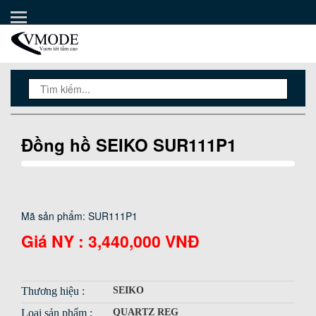
Thiết kế website bán hàng
TRANG CHỦ
PHẦN MỀM AUTO POST
KHO GIAO DIỆN
HƯỚNG DẪN
THÀNH VIÊN VIP
Đồng hồ SEIKO SUR111P1
CHÍNH SÁCH & QUY ĐỊNH
BÁN TEXTLINK
Mã sản phẩm: SUR111P1
LẬP TRÌNH
Giá NY :
3,440,000 VNĐ
Thương hiệu :
SEIKO
Loại sản phẩm :
QUARTZ REG