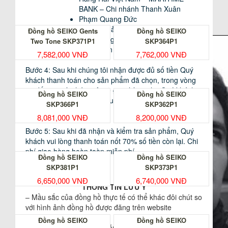
hưởng của thiên tai, hỏa hoạn, lũ lụt, tai nạn hoặc cố
BANK – Chi nhánh Thanh Xuân
3. ĐỒNG HỒ CÓ CHỨC NĂNG CHRONOGRAPH
Phạm Quang Đức
tình gây hư hỏng…
Số tài khoản: 1500 2055 63080
Đồng hồ SEIKO Gents
Đồng hồ SEIKO
II. DỊCH VỤ SỬA CHỮA:
Ngân hàng Nông nghiệp và Phát triển
Two Tone SKP371P1
SKP364P1
Nông thôn (Agribank) – HN
7,582,000 VNĐ
7,762,000 VNĐ
1. SỬA CHỮA:
Bước 4: Sau khi chúng tôi nhận được đủ số tiền Quý
khách thanh toán cho sản phẩm đã chọn, trong vòng
Chuyên gia kỹ thuật dày dạn kinh nghiệm về
đồng hồ
24 đến 48 giờ chúng tôi sẽ giao hàng cho Quý khách
của chúng tôi sẵn sàng tư vấn và đưa ra giải pháp kỹ
Đồng hồ SEIKO
Đồng hồ SEIKO
theo địa chỉ Quý khách yêu cầu bằng hình thức Phát
thuật tốt nhất, nhanh nhất để sửa chữa cho đồng hồ
SKP366P1
SKP362P1
chuyển nhanh.
của bạn khi đồng hồ bị hỏng.
8,081,000 VNĐ
8,200,000 VNĐ
Bước 5: Sau khi đã nhận và kiểm tra sản phẩm, Quý
2. THAY PIN:
khách vui lòng thanh toán nốt 70% số tiền còn lại. Chi
phí giao hàng hoàn toàn miễn phí.
Cần chú ý rằng
dong ho
phải được thay Pin ngay khi
Đồng hồ SEIKO
Đồng hồ SEIKO
hết Pin và phải được thay bằng đúng chủng loại Pin.
SKP381P1
SKP373P1
Mặc dù, hiện nay Pin được chế tạo tốt, nhưng khi Pin
6,650,000 VNĐ
6,740,000 VNĐ
hết hạn có thể bị gỉ và gây hư hại tới các bộ phận khác
THÔNG TIN LƯU Ý
của đồng hồ.
– Mầu sắc của đồng hồ thực tế có thể khác đôi chút so
với hình ảnh đồng hồ được đăng trên website
Mỗi khi thay Pin đồng hồ đều được kiểm tra IC, goăng
donghoduyanh.com.
Đồng hồ SEIKO
Đồng hồ SEIKO
chống nước và các chi tiết liên quan.
– Để tránh sai sót, nhầm lẫn và rủi ro đáng tiếc, ngay