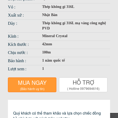
Vỏ :
Thép không gỉ 316L
Xuất xứ :
Nhật Bản
Dày :
Thép không gỉ 316L mạ vàng công nghệ
PVD
Kính :
Mineral Crystal
Kích thước :
42mm
Chịu nước :
100m
Bảo hành :
1 năm quốc tế
Lượt xem :
1
HỖ TRỢ
MUA NGAY
( Hotline 0979694616)
(Bảo hành uy tín)
Giới thiệu
Phụ kiện
Sử dụng bảo quản
1. ĐỒNG HỒ DÙNG PIN THÔNG THƯỜNG
CHÍNH SÁCH BẢO HÀNH VÀ SỬA CHỮA CỦA DUY
ANH WATCH
Quý khách có thể tham khảo và lựa chọn chiếc đồng
Chính sách bảo hành
Hướng dẫn mua hàng