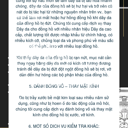
cùng với sự hao mòn sẽ làm dây da bị lão hóa nhanh
chóng, dây da của đồng hồ sẽ bị hư hại và trở nên cũ
Xóm chợ, Xã Bình Minh, Huyện Thanh Oai, Thành Phố Hà Nội
nát do bị tác hại từ những nguyên nhân trên vv.. bạn
Hotline: 0979694616
có thể làm rơi mất hoặc hư hỏng đồng hồ khi dây da
Đối với các đồng hồ có chức năng đo thời gian thể
của đồng hồ bị đứt. Chúng tôi cung cấp dịch vụ thay
thao (Chronograph), nên hạn chế sử dụng kim đo thể
Dịch vụ thiết kế website theo yêu cầu, seo website top 10
Dây da cho đồng hồ với nhiều nhãn hiệu Dây da cao
thao (Chronograph hand) thường xuyên, vì nếu sử
cấp, chất lượng tốt được nhập khẩu từ chính hãng, có
dụng chức năng này liên tục (do sơ ý hoặc ngoài ý
nhiều kích cỡ, chủng loại da và phong phú về màu sắc
muốn) sẽ khiến cho pin của đồng hồ nhanh hết, bộ
PHẦN MỀM AUTO POST
có thể phù hợp với nhiều loại đồng hồ.
phận đếm và chia thời gian (Split time) bị loạn chức
năng. Các chức năng khác như: Báo thức hoặc đồng
Khi thấy dây da của đồng hồ bị rạn nứt, mục nát cần
Hướng dẫn trỏ tên miền về blogger
hồ có đèn thì cũng nên hạn chế việc sử dụng quá
thay ngay bằng dây da mới có kích cỡ tương đương
nhiều và liên tục các chức năng kể trên.
Hướng dẫn xuất nhập dữ liệu dạng exel trên phần mềm
tránh để dây da bị đứt đột ngột đồng hồ sẽ bị rơi, vỡ
Hướng dẫn nhập diễn đàn vào phần mềm đăng tin theo danh
dẫn đến hư hỏng các bộ phận khác của đồng hồ.
4. ĐỒNG HỒ DÙNG PIN NĂNG LƯỢNG ÁNH SÁNG
sách
(ECO-DRIVE)
Hướng dẫn sử dụng phần mềm autopost biennguyen.net
5. ĐÁNH BÓNG VỎ – THAY MẶT KÍNH
Thông báo cấp tài khoản auto post version mới
Do bị trầy xước bề mặt kim loại sau nhiều năm sử
PHP
dụng, cũng như bị hoen ố do tác động của mồ hôi,
chúng tôi cung cấp dịch vụ đánh bóng vỏ và thay mặt
HTML/CSS
kính cho đồng hồ bị xước, vỡ kính.
6. MỘT SỐ DỊCH VỤ KIỂM TRA KHÁC: