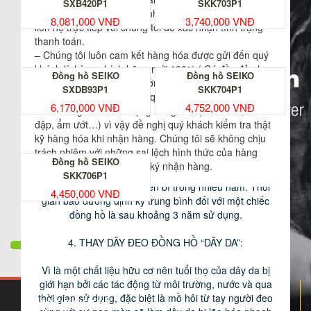
SXB420P1
SKK703P1
sau khi chuyển khoản thành công. Quý khách vui lòng
3. BẢO DƯỠNG – LAU DẦU:
8,081,000 VNĐ
3,740,000 VNĐ
liên hệ trực tiếp với chúng tôi để xác nhận tình trạng
thanh toán.
– Chúng tôi luôn cam kết hàng hóa được gửi đến quý
khách là hàng chính hãng mới 100% ( Có đầy đủ phụ
Đồng hồ SEIKO
Đồng hồ SEIKO
kiện đi kèm, đầy đủ hóa đơn và thẻ bảo hành chính
Bộ máy của đồng hồ được cấu thành từ rất nhiều bộ
SXDB93P1
SKK704P1
hãng). Những rủi ro trong quá trình vận chuyển có thể
phận khác nhau, các bộ phận kết hợp với nhau hoạt
6,170,000 VNĐ
4,752,000 VNĐ
ảnh hưởng đến chất lượng hàng hóa ( đánh rơi, va
động liên tục dựa trên sự truyền động. Và các loại dầu
đập, ẩm ướt…) vì vậy đề nghị quý khách kiểm tra thật
chuyên dụng chính là thành phần giúp tất cả các bộ
kỹ hàng hóa khi nhận hàng. Chúng tôi sẽ không chịu
phần này vận hành một cách êm ái. Do vậy việc rửa
trách nhiệm với những sai lệch hình thức của hàng
sạch máy và chấm dầu mới là một việc làm cần thiết
Đồng hồ SEIKO
hóa sau khi quý khách đã ký nhận hàng.
giúp bộ máy chiếc đồng hồ của bạn luôn hoạt động
SKK706P1
một cách chính xác và bền bỉ trong nhiều năm. Thời
4,450,000 VNĐ
gian bảo dưỡng định kỳ trung bình đối với một chiếc
đồng hồ là sau khoảng 3 năm sử dụng.
4. THAY DÂY ĐEO ĐỒNG HỒ “DÂY DA”:
Vì là một chất liệu hữu cơ nên tuổi thọ của dây da bị
giới hạn bởi các tác động từ môi trường, nước và qua
thời gian sử dụng, đặc biệt là mồ hôi từ tay người đeo
THÔNG TIN LIÊN HỆ