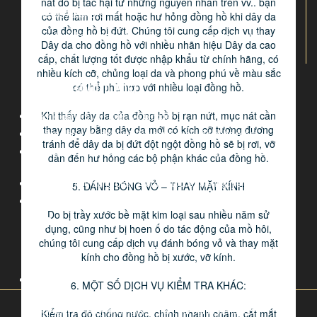
nát do bị tác hại từ những nguyên nhân trên vv.. bạn
cần tránh để chúng ở những nơi có độ ẩm cao, không
Hotline: 0979694616
có thể làm rơi mất hoặc hư hỏng đồng hồ khi dây da
nên đeo đồng hồ dây da khi rửa tay, tiếp xúc với nước
của đồng hồ bị đứt. Chúng tôi cung cấp dịch vụ thay
Dịch vụ thiết kế website theo yêu cầu, seo website top 10
hoặc đi dưới trời mưa. Dây da có một cấu trúc phức
Dây da cho đồng hồ với nhiều nhãn hiệu Dây da cao
tạp, thẩm thấu được và không nên để tiếp xúc với
cấp, chất lượng tốt được nhập khẩu từ chính hãng, có
dung môi, chất tẩy, nước hoa, và các loại mỹ phẩm bởi
nhiều kích cỡ, chủng loại da và phong phú về màu sắc
vì những chất này có thể làm hư hại đến dây.
PHẦN MỀM AUTO POST
có thể phù hợp với nhiều loại đồng hồ.
Khi thấy dây da của đồng hồ bị rạn nứt, mục nát cần
Khi thấy dây da của đồng hồ bị rạn nứt, mục nát cần
Hướng dẫn trỏ tên miền về blogger
thay ngay bằng dây da mới có kích cỡ tương đương
thay ngay bằng dây da mới có kích cỡ tương đương
Hướng dẫn xuất nhập dữ liệu dạng exel trên phần mềm
tránh để dây da bị đứt đột ngột đồng hồ sẽ bị rơi, vỡ
tránh để dây da bị đứt đột ngột đồng hồ sẽ bị rơi, vỡ
dẫn đến hư hỏng các bộ phận khác của đồng hồ.
Hướng dẫn nhập diễn đàn vào phần mềm đăng tin theo danh
dẫn đến hư hỏng các bộ phận khác của đồng hồ.
sách
Hướng dẫn sử dụng phần mềm autopost biennguyen.net
5. ĐÁNH BÓNG VỎ – THAY MẶT KÍNH
Một số lưu ý khác:
Thông báo cấp tài khoản auto post version mới
– Không nên thử độ cứng và chống xước của kính
Do bị trầy xước bề mặt kim loại sau nhiều năm sử
PHP
đồng hồ (Sapphire glass) bằng các vật có tính chất
dụng, cũng như bị hoen ố do tác động của mồ hôi,
cứng hơn Sapphire như dao cắt kính, kim cương… vì
chúng tôi cung cấp dịch vụ đánh bóng vỏ và thay mặt
HTML/CSS
như vậy sẽ làm hư hại kính đồng hồ.
kính cho đồng hồ bị xước, vỡ kính.
– Lưu ý đóng chặt núm điều chỉnh của đồng hồ sau
6. MỘT SỐ DỊCH VỤ KIỂM TRA KHÁC:
khi chỉnh giờ hoặc lịch, để tránh nước có thể thẩm thấu
© Copyright 2015 by biennguyen.net . All rights reserved.
vào bên trong đồng hồ.
Kiểm tra độ chống nước, chỉnh nhanh chậm, cắt mắt