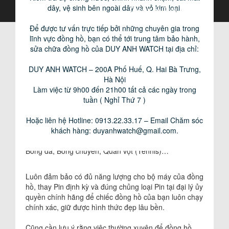
dây, vệ sinh bên ngoài dây và vỏ kim loại.
Design By Thiết kế web đẹp
– Không nên đeo đồng hồ khi tắm nước nóng hoặc
xông hơi vì sẽ làm suy giảm khả năng chống thấm
Để được tư vấn trực tiếp bởi những chuyên gia trong
nước của đồng hồ.
lĩnh vực đồng hồ, bạn có thể tới trung tâm bảo hành,
sửa chữa đồng hồ của DUY ANH WATCH tại địa chỉ:
– Không nên đeo đồng hồ khi làm các công việc nặng,
công việc có nhiều động tác va chạm với các vật dụng
DUY ANH WATCH – 200A Phố Huế, Q. Hai Bà Trưng,
bên ngoài như: sửa chữa máy móc, khuân vác… vì vỏ
Hà Nội
đồng hồ, kính, dây đeo dễ bị trầy xước hư hại.
Làm việc từ 9h00 đến 21h00 tất cả các ngày trong
tuần ( Nghỉ Thứ 7 )
– Bộ máy của đồng hồ được chế tạo rất tinh vi, với các
bộ phận nhỏ xíu kết hợp với nhau và để đồng hồ hoạt
Hoặc liên hệ Hotline: 0913.22.33.17 – Email Chăm sóc
động ổn định, bền lâu không nên đeo đồng hồ khi
khách hàng:
duyanhwatch@gmail.com
.
tham gia các hoạt động vận động mạnh như: Bơi lội,
Bóng đá, Bóng chuyền, Quần vợt (Tennis)…
Luôn đảm bảo có đủ năng lượng cho bộ máy của đồng
hồ, thay Pin định kỳ và đúng chủng loại Pin tại đại lý ủy
quyền chính hãng để chiếc đồng hồ của bạn luôn chạy
chính xác, giữ được hình thức đẹp lâu bền.
Cũng cần lưu ý rằng việc thường xuyên để đồng hồ