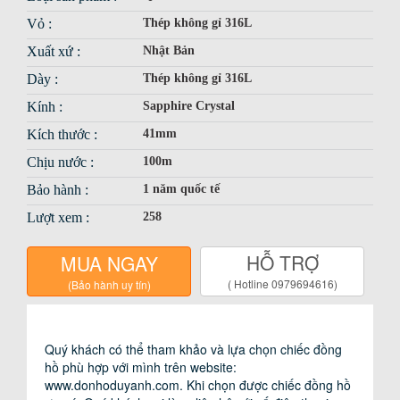
Vỏ :
Thép không gỉ 316L
Xuất xứ :
Nhật Bản
Dày :
Thép không gỉ 316L
Kính :
Sapphire Crystal
Kích thước :
41mm
Chịu nước :
100m
Bảo hành :
1 năm quốc tế
Lượt xem :
258
HỖ TRỢ
MUA NGAY
( Hotline 0979694616)
(Bảo hành uy tín)
Giới thiệu
Phụ kiện
Sử dụng bảo quản
1. ĐỒNG HỒ DÙNG PIN THÔNG THƯỜNG
CHÍNH SÁCH BẢO HÀNH VÀ SỬA CHỮA CỦA DUY
ANH WATCH
Quý khách có thể tham khảo và lựa chọn chiếc đồng
Chính sách bảo hành
Hướng dẫn mua hàng
hồ phù hợp với mình trên website:
Đồng hồ dùng năng lượng thạch anh, hàng ngày sau
Với dịch vụ bảo hành và sửa chữa đồng hồ của Duy
www.donhoduyanh.com. Khi chọn được chiếc đồng hồ
Hệ thống cửa hàng
Video
khi không đeo, tránh để gần các vật dụng có từ trường