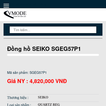
Thiết kế website bán hàng
TRANG CHỦ
PHẦN MỀM AUTO POST
KHO GIAO DIỆN
HƯỚNG DẪN
THÀNH VIÊN VIP
Đồng hồ SEIKO SGEG57P1
CHÍNH SÁCH & QUY ĐỊNH
BÁN TEXTLINK
Mã sản phẩm: SGEG57P1
LẬP TRÌNH
Giá NY :
4,820,000 VNĐ
Thương hiệu :
SEIKO
Loại sản phẩm :
QUARTZ REG