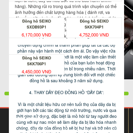
kiện đi kèm, đầy đủ hóa đơn và thẻ bảo hành chính
hãng). Những rủi ro trong quá trình vận chuyển có thể
ảnh hưởng đến chất lượng hàng hóa ( đánh rơi, va
đập, ẩm ướt…) vì vậy đề nghị quý khách kiểm tra thật
Đồng hồ SEIKO
Đồng hồ SEIKO
kỹ hàng hóa khi nhận hàng. Chúng tôi sẽ không chịu
Bộ máy của đồng hồ được cấu thành từ rất nhiều bộ
SXDB93P1
SKK704P1
trách nhiệm với những sai lệch hình thức của hàng
phận khác nhau, các bộ phận kết hợp với nhau hoạt
6,170,000 VNĐ
4,752,000 VNĐ
hóa sau khi quý khách đã ký nhận hàng.
động liên tục dựa trên sự truyền động. Và các loại dầu
chuyên dụng chính là thành phần giúp tất cả các bộ
phần này vận hành một cách êm ái. Do vậy việc rửa
sạch máy và chấm dầu mới là một việc làm cần thiết
Đồng hồ SEIKO
giúp bộ máy chiếc đồng hồ của bạn luôn hoạt động
SKK706P1
một cách chính xác và bền bỉ trong nhiều năm. Thời
4,450,000 VNĐ
gian bảo dưỡng định kỳ trung bình đối với một chiếc
đồng hồ là sau khoảng 3 năm sử dụng.
Hiện nay, các dây đeo tay của đồng hồ làm bằng da
thuộc được chế tạo rất đẹp, nếu được chăm sóc cẩn
4. THAY DÂY ĐEO ĐỒNG HỒ “DÂY DA”:
thật, chúng có thể giữ được độ bền trong một thời
gian. Tuy nhiên, vì là một chất liệu hữu cơ nên tuổi thọ
Vì là một chất liệu hữu cơ nên tuổi thọ của dây da bị
của dây da bị giới hạn bởi các tác động từ môi trường,
giới hạn bởi các tác động từ môi trường, nước và qua
nước và qua thời gian sử dụng, đặc biệt là mồ hôi từ
thời gian sử dụng, đặc biệt là mồ hôi từ tay người đeo
THÔNG TIN LIÊN HỆ
tay người đeo cùng với sự hao mòn sẽ làm dây da bị
cùng với sự hao mòn sẽ làm dây da bị lão hóa nhanh
lão hóa nhanh chóng. Để bảo quản tốt dây da của
chóng, dây da của đồng hồ sẽ bị hư hại và trở nên cũ
Xóm chợ, Xã Bình Minh, Huyện Thanh Oai, Thành Phố Hà Nội
đồng hồ và hạn chế dây da bị phai màu và mục nát