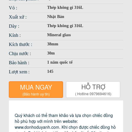
Vỏ :
Thép không gỉ 316L
Xuất xứ :
Nhật Bản
Dày :
Thép không gỉ 316L
Kính :
Mineral glass
Kích thước :
38mm
Chịu nước :
30m
Bảo hành :
1 năm quốc tế
Lượt xem :
145
HỖ TRỢ
MUA NGAY
( Hotline 0979694616)
(Bảo hành uy tín)
Giới thiệu
Phụ kiện
Sử dụng bảo quản
1. ĐỒNG HỒ DÙNG PIN THÔNG THƯỜNG
CHÍNH SÁCH BẢO HÀNH VÀ SỬA CHỮA CỦA DUY
ANH WATCH
Quý khách có thể tham khảo và lựa chọn chiếc đồng
Chính sách bảo hành
Hướng dẫn mua hàng
hồ phù hợp với mình trên website:
Đồng hồ dùng năng lượng thạch anh, hàng ngày sau
Với dịch vụ bảo hành và sửa chữa đồng hồ của Duy
www.donhoduyanh.com. Khi chọn được chiếc đồng hồ
Hệ thống cửa hàng
Video
khi không đeo, tránh để gần các vật dụng có từ trường