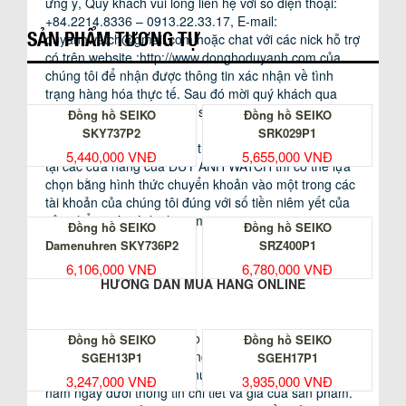
Anh Watch, quý khách sẽ nhận được sự hỗ trợ tận tình
ưng ý, Quý khách vui lòng liên hệ với số điện thoại:
mạnh như: Tivi, Tủ lạnh, Thùng loa, Máy vi tính, điện
của đội ngũ chuyên viên nhiều năm kinh nghiệm.
+84.2214.8336 – 0913.22.33.17, E-mail:
thoại di động hoặc các loại máy thu phát sóng khác.
SẢN PHẨM TƯƠNG TỰ
Chúng tôi tin rằng với hơn 40 năm kinh nghiệm
duyanhwatch@gmail.com
hoặc chat với các nick hỗ trợ
Bởi ở những môi trường có nhiều từ tính như vậy sẽ
DuyAnh Watch sẽ làm hài lòng quý khách hàng.
có trên website :http://www.donghoduyanh.com của
khiến cho Pin của đồng hồ sẽ mau hết, tụ điện (IC)
chúng tôi để nhận được thông tin xác nhận về tình
của đồng hồ dễ nhiễm từ tính dẫn đến bộ máy đồng
trạng hàng hóa thực tế. Sau đó mời quý khách qua
I.BÀO HÀNH – CHÍNH SÁCH BẢO HÀNH:
hồ hoạt động không chính xác.
trực tiếp gian hàng có sẵn sản phầm mua và thanh
Đồng hồ SEIKO
Đồng hồ SEIKO
toán trực tiếp.
1. CHÍNH SÁCH BẢO HÀNH:
SKY737P2
SRK029P1
Cần chú ý rằng Đồng hồ cần được thay Pin ngay khi
Đối với khách hàng không thể qua mua hàng trực tiếp
5,440,000 VNĐ
5,655,000 VNĐ
hết Pin. Mặc dù, hiện nay Pin được chế tạo tốt, Pin hết
tại các cửa hàng của DUY ANH WATCH thì có thể lựa
Theo chính sách bảo hành của các hãng đồng hồ, tất
hạn có thể bị rỉ và gây hư hại tới các bộ phận khác của
chọn bằng hình thức chuyển khoản vào một trong các
cả các đồng hồ chính hãng bán ra đều kèm theo 1 thẻ
Đồng hồ.
tài khoản của chúng tôi đúng với số tiền niêm yết của
bảo hành hoặc sổ bảo hành toàn cẩu có giá trị bảo
sản phẩm mà mình chọn mua.
hành trong thời gian qui định của từng hãng đồng hồ
Đồng hồ SEIKO
Đồng hồ SEIKO
khác nhau.
Damenuhren SKY736P2
SRZ400P1
2. ĐỒNG HỒ TỰ ĐỘNG – AUTOMATIC
6,106,000 VNĐ
6,780,000 VNĐ
Mỗi thẻ bảo hành hoặc sổ bảo hành chỉ được phát
HƯỚNG DẪN MUA HÀNG ONLINE
hành kèm theo mỗi chiếc đồng hồ bán ra một lần duy
Đối với các đồng hồ sử dụng bộ máy tự động
nhất và không cấp lại bất kỳ hình thức nào.
(Automatic movement) hoặc lên dây (Handwinding
movement), thì việc chỉnh giờ, lịch hay lên dây tránh
Bước 1: Sau khi tham khảo và lựa chọn được chiếc
Đồng hồ SEIKO
Đồng hồ SEIKO
2. BẢO HÀNH:
thực hiện trong khoảng thời gian từ 21h00 – 03h00
đồng hồ ưng ý tại www.donghoduyanh.com. Quý
SGEH13P1
SGEH17P1
hàng ngày. Bởi nếu thực hiện các thao tác trên trong
khách vui lòng bấm chọn nút ” ĐẶT MUA ONLINE”
3,247,000 VNĐ
3,935,000 VNĐ
– Bảo hành chỉ có giá trị khi đồng hồ có Thẻ hoặc Sổ
khoảng thời gian này sẽ gây hư hại ngoài ý muốn cho
nằm ngay dưới thông tin chi tiết và giá của sản phẩm.
bảo hành chính thức đi kèm. Thẻ hoặc Sổ bảo hành