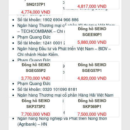
hồ có đèn thì cũng nên hạn chế việc sử dụng quá
Ngân hàng Thương mại cổ phần Công thương Việt
KHÔNG BẢO HÀNH TRONG CÁC TRƯỜNG HỢP
SNQ137P1
4,817,000 VNĐ
nhiều và liên tục các chức năng kể trên.
Nam – VIETINBANK – Chi nhánh Chương Dương
SAU:
4,774,000 VNĐ
Phạm Quang Đức
4. ĐỒNG HỒ DÙNG PIN NĂNG LƯỢNG ÁNH SÁNG
– Chỉ bảo hành, sửa chữa hoặc thay thế mới cho các
Số tài khoản: 1902 6904 966 886
(ECO-DRIVE)
linh kiện bên trong đồng hồ. Không thay thế hoặ đổi
Ngân hàng Thương mại cổ phần Kỹ thương Việt Nam
Đồng hồ SEIKO
– TECHCOMBANK – Chi nhánh Hoàng Quốc Việt
bằng 1 chiếc đồng hồ khác.
SGEE90P1
– Không bảo hành phần bên ngoài của đồng hồ như:
Phạm Quang Đức
5,880,000 VNĐ
Đối với các loại đồng hồ dùng Pin xạc năng lượng mặt
vỏ đồng hồ, mặt kính, dây đồng hồ, khóa đồng hồ bị
Số tài khoản: 1241 0001 256686
trời để trong tủ, hộp không được tiếp xúc với ánh nắng
Ngân hàng Đầu tư và Phát triển Việt Nam – BIDV –
hỏng do sử dụng không đúng cách. Ví dụ: Bị trầy
mặt trời trong thời gian từ 3 đến 6 tháng Đồng hồ sẽ
Chi nhánh Hoàn Kiếm.
xước, hằn méo, biến dạng, nứt vỡ kính…Trừ trường
ngừng chạy, nếu muốn Đồng hồ hoạt động trở lại hãy
Phạm Quang Đức
hợp lỗi kỹ thuật do nhà sản xuất thông báo.
Đồng hồ SEIKO
Đồng hồ SEIKO
đem ra để nơi có ánh sáng, tốt nhất là ánh nắng mặt
– Không bảo hành cho những hậu quả gián tiếp của
Số tài khoản: 1594 66989
SGEG55P2
SGEG57P1
trời khoảng 15 phút thì đồng hồ sẽ hoạt động trở lại.
Ngân hàng Thương mại cổ phần Á Châu – ACB – Chi
việc sử dụng không đúng cách của người sử dụng
Tuy nhiên không nên để lâu thường xuyên sẽ làm pin
như: đeo đồng hồ khi xông hơi, tắm nước nóng, đồng
nhánh Hà Nội
3,770,000 VNĐ
4,820,000 VNĐ
bị chai (hết tác dụng).
Phạm Quang Đức
hồ tiếp xúc với các loại nước hoa, mỹ phẩm hay các
loại hóa chất, a xít, chất tẩy rửa có độ ăn mòn cao….
Số tài khoản: 0320 101090 8181
5. ĐỒNG HỒ DÂY ĐEO KIM LOẠI:
– Không bảo hành cho những đồng hồ đã bị sửa chữa
Ngân hàng Thương mại cổ phần Hàng Hải Việt Nam
tại những nơi không phải là trung tâm bảo hành được
– MARITIME BANK – Chi nhánh Thanh Xuân
Đồng hồ SEIKO
Đồng hồ SEIKO
Phạm Quang Đức
hãng chỉ định chính thức hoặc khách hàng tự ý sửa
SKP373P2
SKP369P1
Đối với đồng hồ dây kim loại trong quá trình sử dụng bị
Số tài khoản: 1500 2055 63080
chữa.
7,700,000 VNĐ
7,500,000 VNĐ
mồ hôi, ghét, bụi làm cáu bẩn có thể sử dụng Kem
Ngân hàng Nông nghiệp và Phát triển Nông thôn
– Không bảo hành cho đồng hồ bị hư hỏng do ảnh
đánh răng hoặc Nước rửa tay để làm sạch. Dùng bàn
hưởng của thiên tai, hỏa hoạn, lũ lụt, tai nạn hoặc cố
(Agribank) – HN
chải đánh răng cọ rửa nhẹ nhàng sau đó rửa lại kỹ
tình gây hư hỏng…