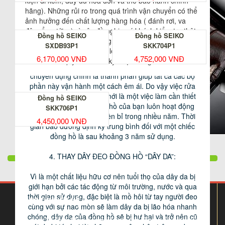
kiện đi kèm, đầy đủ hóa đơn và thẻ bảo hành chính
hãng). Những rủi ro trong quá trình vận chuyển có thể
ảnh hưởng đến chất lượng hàng hóa ( đánh rơi, va
đập, ẩm ướt…) vì vậy đề nghị quý khách kiểm tra thật
Đồng hồ SEIKO
Đồng hồ SEIKO
kỹ hàng hóa khi nhận hàng. Chúng tôi sẽ không chịu
Bộ máy của đồng hồ được cấu thành từ rất nhiều bộ
SXDB93P1
SKK704P1
trách nhiệm với những sai lệch hình thức của hàng
phận khác nhau, các bộ phận kết hợp với nhau hoạt
6,170,000 VNĐ
4,752,000 VNĐ
hóa sau khi quý khách đã ký nhận hàng.
động liên tục dựa trên sự truyền động. Và các loại dầu
chuyên dụng chính là thành phần giúp tất cả các bộ
phần này vận hành một cách êm ái. Do vậy việc rửa
sạch máy và chấm dầu mới là một việc làm cần thiết
Đồng hồ SEIKO
giúp bộ máy chiếc đồng hồ của bạn luôn hoạt động
SKK706P1
một cách chính xác và bền bỉ trong nhiều năm. Thời
4,450,000 VNĐ
gian bảo dưỡng định kỳ trung bình đối với một chiếc
đồng hồ là sau khoảng 3 năm sử dụng.
Hiện nay, các dây đeo tay của đồng hồ làm bằng da
thuộc được chế tạo rất đẹp, nếu được chăm sóc cẩn
4. THAY DÂY ĐEO ĐỒNG HỒ “DÂY DA”:
thật, chúng có thể giữ được độ bền trong một thời
gian. Tuy nhiên, vì là một chất liệu hữu cơ nên tuổi thọ
Vì là một chất liệu hữu cơ nên tuổi thọ của dây da bị
của dây da bị giới hạn bởi các tác động từ môi trường,
giới hạn bởi các tác động từ môi trường, nước và qua
nước và qua thời gian sử dụng, đặc biệt là mồ hôi từ
thời gian sử dụng, đặc biệt là mồ hôi từ tay người đeo
THÔNG TIN LIÊN HỆ
tay người đeo cùng với sự hao mòn sẽ làm dây da bị
cùng với sự hao mòn sẽ làm dây da bị lão hóa nhanh
lão hóa nhanh chóng. Để bảo quản tốt dây da của
chóng, dây da của đồng hồ sẽ bị hư hại và trở nên cũ
Xóm chợ, Xã Bình Minh, Huyện Thanh Oai, Thành Phố Hà Nội
đồng hồ và hạn chế dây da bị phai màu và mục nát