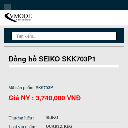
Thiết kế website bán hàng
TRANG CHỦ
PHẦN MỀM AUTO POST
KHO GIAO DIỆN
HƯỚNG DẪN
THÀNH VIÊN VIP
Đồng hồ SEIKO SKK703P1
CHÍNH SÁCH & QUY ĐỊNH
BÁN TEXTLINK
Mã sản phẩm: SKK703P1
LẬP TRÌNH
Giá NY :
3,740,000 VNĐ
Thương hiệu :
SEIKO
Loại sản phẩm :
QUARTZ REG