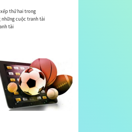
xếp thứ hai trong
g những cuộc tranh tài
anh tài