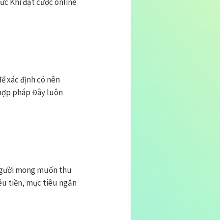
hức Khi đặt cược online
ể xác định có nên
 hợp pháp Đây luôn
 người mong muốn thu
êu tiền, mục tiêu ngắn