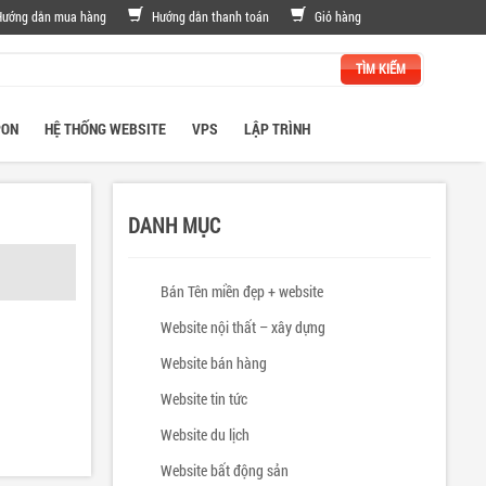
Hướng dẫn mua hàng
Hướng dẫn thanh toán
Giỏ hàng
PON
HỆ THỐNG WEBSITE
VPS
LẬP TRÌNH
DANH MỤC
Bán Tên miền đẹp + website
Website nội thất – xây dựng
Website bán hàng
Website tin tức
Website du lịch
Website bất động sản