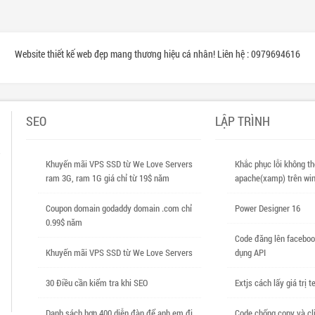
Website thiết kế web đẹp mang thương hiệu cá nhân! Liên hệ : 0979694616
SEO
LẬP TRÌNH
Khuyến mãi VPS SSD từ We Love Servers
Khắc phục lỗi không th
ram 3G, ram 1G giá chỉ từ 19$ năm
apache(xamp) trên win
Coupon domain godaddy domain .com chỉ
Power Designer 16
0.99$ năm
Code đăng lên faceboo
Khuyến mãi VPS SSD từ We Love Servers
dụng API
30 Điều cần kiểm tra khi SEO
Extjs cách lấy giá trị t
Danh sách hơn 400 diễn đàn để anh em đi
Code chống copy và cl