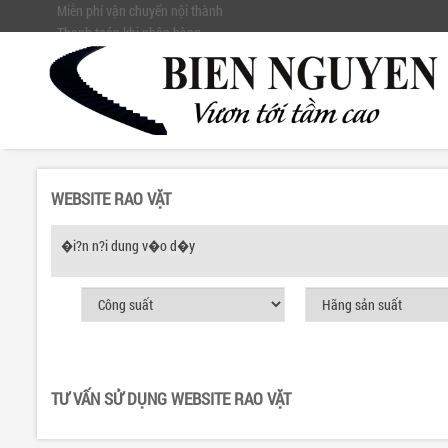
Miễn phí vận chuyển nội thành
Thanh toán khi nhận hàng
Đổi trả hàng trong vòng 3 ngày
Hotline CSKH: 0904895502
WEBSITE RAO VẶT
�i?n n?i dung v�o d�y
TƯ VẤN SỬ DỤNG WEBSITE RAO VẶT