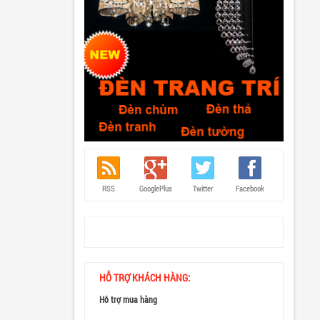
RSS
GooglePlus
Twitter
Facebook
HỖ TRỢ KHÁCH HÀNG:
Hỗ trợ mua hàng