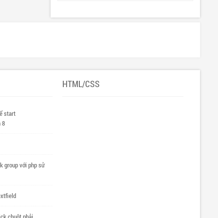
HTML/CSS
ể start
 8
k group với php sử
extfield
ick chuột phải