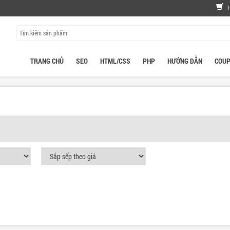
TRANG CHỦ
SEO
HTML/CSS
PHP
HƯỚNG DẪN
COU