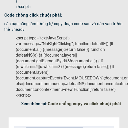
}
</script>
Code chống click chuột phải:
các bạn cũng làm tương tự copy đoạn code sau và dán vào trước
thẻ <head>
<script type=”text/JavaScript”>
var message=”NoRightClicking”; function defeatIE() {if
(document.all) {(message);return false;}} function
defeatNS(e) {if (document.layers||
(document.getElementById&&!document.all)) { if
(e.which==2||e.which==3) {(message);return false;}}} if
(document.layers)
{document.captureEvents(Event.MOUSEDOWN);document.o
else{document.onmouseup=defeatNS;document.oncontextmen
document.oncontextmenu=new Function(“return false”)
</script>
Xem thêm tại:
Code chống copy và click chuột phải
Ý kiến bạn đọc