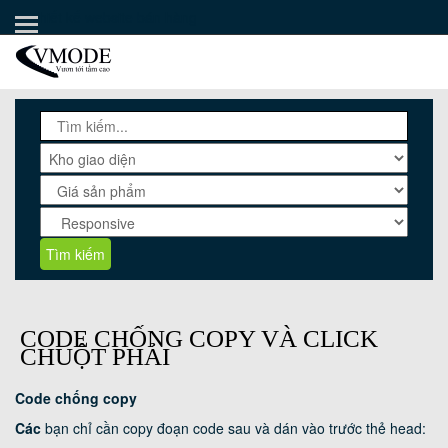
Thiết kế website bán hàng
TRANG CHỦ
PHẦN MỀM AUTO POST
KHO GIAO DIỆN
HƯỚNG DẪN
THÀNH VIÊN VIP
CHÍNH SÁCH & QUY ĐỊNH
Tìm kiếm
BÁN TEXTLINK
LẬP TRÌNH
CODE CHỐNG COPY VÀ CLICK
CHUỘT PHẢI
Code chống copy
Các
bạn chỉ cần copy đoạn code sau và dán vào trước thẻ head: