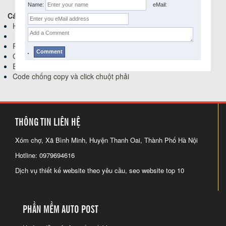
Name:
eMail:
Các bài viết tiếp theo:
Hướng dẫn cách trỏ tên miền về blogger chuẩn nhất
Power Designer 16
Code đăng lên facebook group với php sử dụng API
Extjs cách lấy giá trị textfield
Code chống copy và click chuột phải
THÔNG TIN LIÊN HỆ
Xóm chợ, Xã Bình Minh, Huyện Thanh Oai, Thành Phố Hà Nội
Hotline: 0979694616
Dịch vụ thiết kế website theo yêu cầu, seo website top 10
PHẦN MỀM AUTO POST