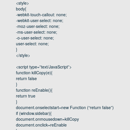
<style>
body{
-webkit-touch-callout: none;
-webkit-user-select: none;
-moz-user-select: none;
-ms-user-select: none;
-o-user-select: none;
user-select: none;
}
</style>
<script type=”text/JavaScript”>
function killCopy(e){
return false
}
function reEnable(){
return true
}
document.onselectstart=new Function (“return false”)
if (window.sidebar){
document.onmousedown=killCopy
document.onclick=reEnable