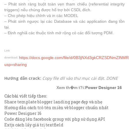
– Phát sinh ràng buột toàn vẹn tham chiếu (referential integrity
triggers) nếu chúng được hổ trợ bởi CSDL đích.
– Cho phép hiệu chỉnh và in các MODEL
– Phát sinh ngược lại các Database và các application đang tồn
tại.
– Định nghiã các thuộc tính mở rộng có các đối tượng PDM.
Link
https://docs.google.com/file/d/0B3jNXd3gkCRZSDNmZlNMR
download:
usp=sharing
Hướng dẫn crack:
Copy file dll vào thư mục cài đặt. DONE
Xem th�m t?i:
Power Designer 16
Các bài viết tiếp theo:
Share template blogger landing page đẹp và nhẹ
Hướng dẫn cách trỏ tên miền về blogger chuẩn nhất
Power Designer 16
Code đăng lên facebook group với php sử dụng API
Extjs cách lấy giá trị textfield