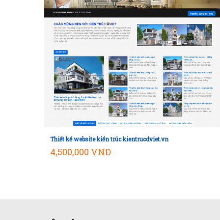
Thiết kế website kiến trúc kientrucdviet.vn
Mua hàng
4,500,000 VNĐ