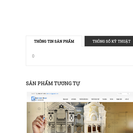
THÔNG TIN SẢN PHẨM
THÔNG SỐ KỸ THUẬT
0
SẢN PHẨM TƯƠNG TỰ