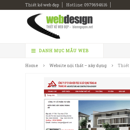
Thiết kế web đẹp
Hotline: 0979694616
DANH MỤC MẪU WEB
Home
Website nội thất – xây dựng
Thiết