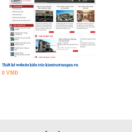
Thiết kế website kiến trúc kientructrangan.vn
Thiết 
Mua hàng
0 VNĐ
3,50