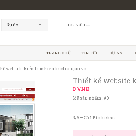
Dự án
TRANG CHỦ
TIN TỨC
DỰ ÁN
D
 kế website kiến trúc kientructrangan.vn
Thiết kế website 
0 VNĐ
Mã sản phẩm: #0
5
/
5
– Có
1
Bình chọn