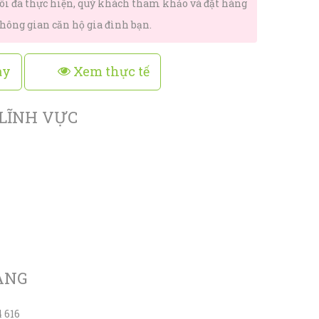
ôi đã thực hiện, quý khách tham khảo và đặt hàng
ông gian căn hộ gia đình bạn.
ày
Xem thực tế
 LĨNH VỰC
ÀNG
4 616