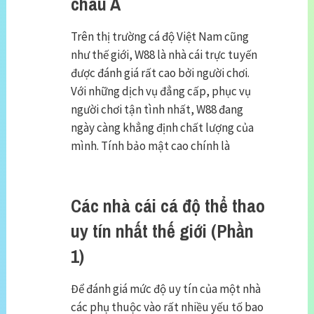
châu Á
Trên thị trường cá độ Việt Nam cũng
như thế giới, W88 là nhà cái trực tuyến
được đánh giá rất cao bởi người chơi.
Với những dịch vụ đẳng cấp, phục vụ
người chơi tận tình nhất, W88 đang
ngày càng khẳng định chất lượng của
mình. Tính bảo mật cao chính là
Các nhà cái cá độ thể thao
uy tín nhất thế giới (Phần
1)
Để đánh giá mức độ uy tín của một nhà
các phụ thuộc vào rất nhiều yếu tố bao