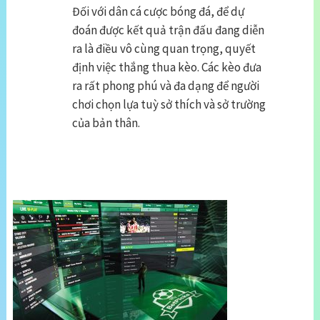
Đối với dân cá cược bóng đá, để dự
đoán được kết quả trận đấu đang diễn
ra là điều vô cùng quan trọng, quyết
định việc thắng thua kèo. Các kèo đưa
ra rất phong phú và đa dạng để người
chơi chọn lựa tuỳ sở thích và sở trường
của bản thân.