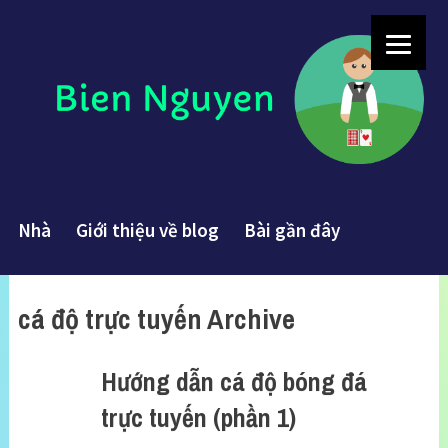
Nhà
Giới thiệu về blog
Bài gần đây
cá độ trực tuyến Archive
Hướng dẫn cá độ bóng đá
trực tuyến (phần 1)