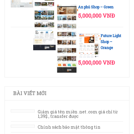
An phú Shop – Green
5,000,000 VNĐ
Future Light
Shop –
Orange
5,000,000 VNĐ
BÀI VIẾT MỚI
Giảm giá tên miền .net .com giá chỉ từ
1,39$ , transfer được
Chính sách bảo mật thông tin