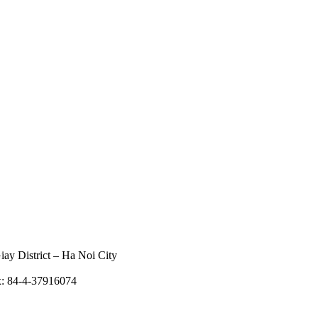
ay District – Ha Noi City
x: 84-4-37916074