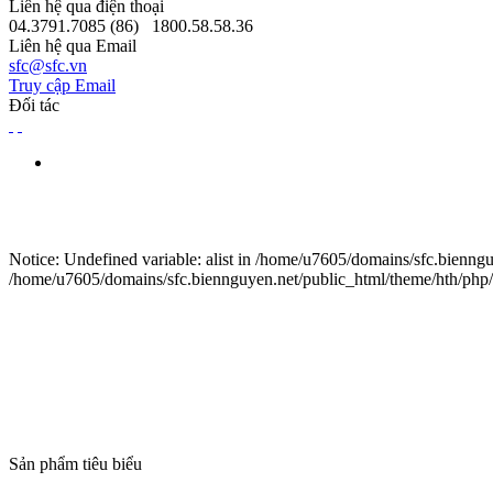
Liên hệ qua điện thoại
04.3791.7085 (86)
1800.58.58.36
Liên hệ qua Email
sfc@sfc.vn
Truy cập Email
Đối tác
Notice: Undefined variable: alist in /home/u7605/domains/sfc.bienngu
/home/u7605/domains/sfc.biennguyen.net/public_html/theme/hth/php/g
Sản phẩm tiêu biểu