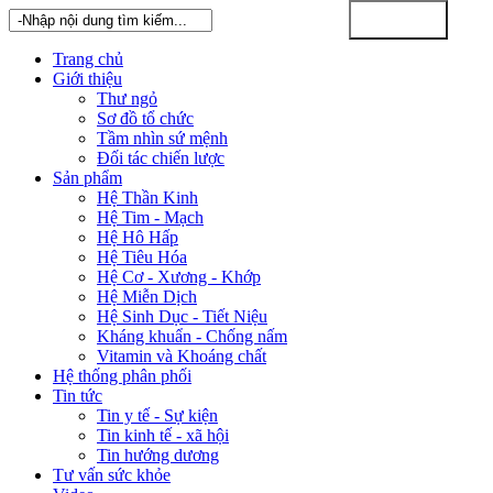
Trang chủ
Giới thiệu
Thư ngỏ
Sơ đồ tổ chức
Tầm nhìn sứ mệnh
Đối tác chiến lược
Sản phẩm
Hệ Thần Kinh
Hệ Tim - Mạch
Hệ Hô Hấp
Hệ Tiêu Hóa
Hệ Cơ - Xương - Khớp
Hệ Miễn Dịch
Hệ Sinh Dục - Tiết Niệu
Kháng khuẩn - Chống nấm
Vitamin và Khoáng chất
Hệ thống phân phối
Tin tức
Tin y tế - Sự kiện
Tin kinh tế - xã hội
Tin hướng dương
Tư vấn sức khỏe