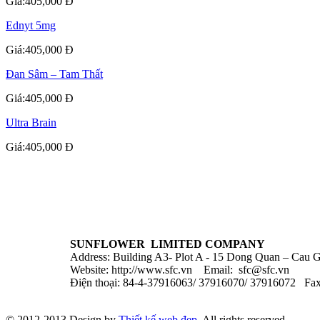
Giá:405,000 Đ
Ednyt 5mg
Giá:405,000 Đ
Đan Sâm – Tam Thất
Giá:405,000 Đ
Ultra Brain
Giá:405,000 Đ
SUNFLOWER LIMITED COMPANY
Address: Building A3- Plot A - 15 Dong Quan – Cau Gi
Website: http://www.sfc.vn Email:
sfc@sfc.vn
Điện thoại: 84-4-37916063/ 37916070/ 37916072 Fa
© 2012-2013 Design by
Thiết kế web đẹp
. All rights reserved.