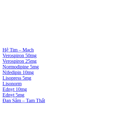
Hệ Tim – Mạch
Verospiron 50mg
Verospiron 25mg
Normodipine 5mg
Nifedipin 10mg
Lisopress 5mg
Lisonorm
Ednyt 10mg
Ednyt 5mg
Đan Sâm – Tam Thất