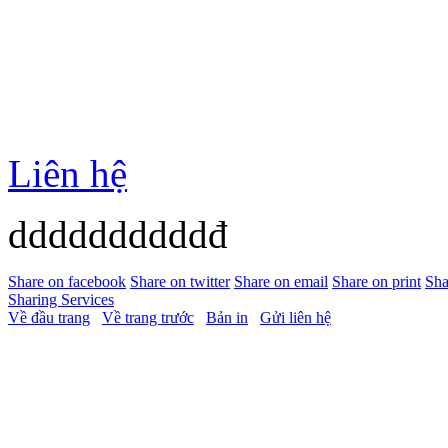
Liên hệ
ddddddddddđ
Share on facebook
Share on twitter
Share on email
Share on print
Sha
Sharing Services
Về đầu trang
Về trang trước
Bản in
Gửi liên hệ