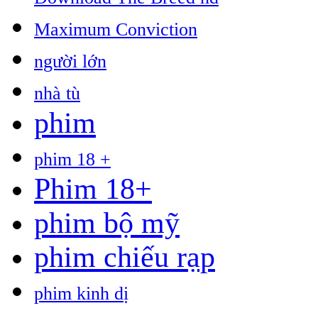
Maximum Conviction
người lớn
nhà tù
phim
phim 18 +
Phim 18+
phim bộ mỹ
phim chiếu rạp
phim kinh dị