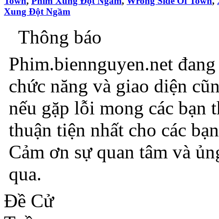
Town
,
Phim Xung Đột Ngầm
,
Wrong Side Of Town
,
Xung Đột Ngầm
Thông báo
Phim.biennguyen.net đang t
chức năng và giao diện cũ
nếu gặp lỗi mong các bạn 
thuận tiện nhất cho các bạn
Cảm ơn sự quan tâm và ủng
qua.
Đề Cử