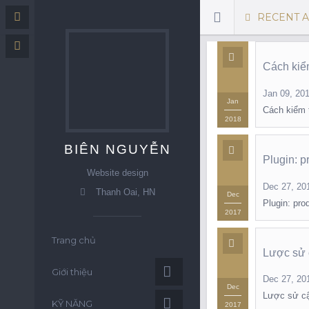
RECENT AC
Cách kiể
Jan 09, 20
Jan
Cách kiểm 
2018
BIÊN NGUYỄN
Plugin: p
Website design
Dec 27, 20
Thanh Oai, HN
Dec
Plugin: pro
2017
Trang chủ
Lược sử 
Giới thiệu
Dec 27, 20
Dec
Lược sử cậ
KỸ NĂNG
2017