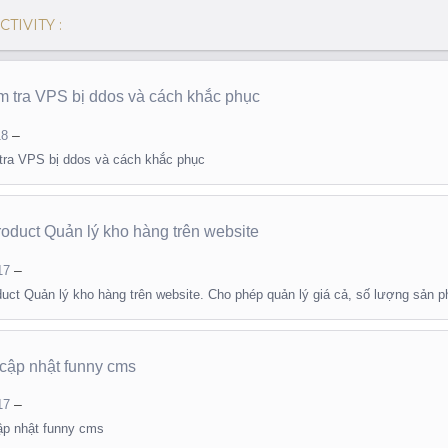
TIVITY :
m tra VPS bị ddos và cách khắc phục
–
18
tra VPS bị ddos và cách khắc phục
roduct Quản lý kho hàng trên website
–
17
duct Quản lý kho hàng trên website. Cho phép quản lý giá cả, số lượng sản 
cập nhật funny cms
–
17
p nhật funny cms