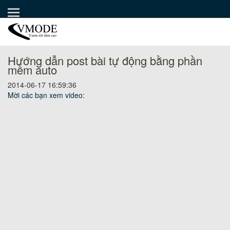
Thiết kế website bán hàng
TRANG CHỦ
PHẦN MỀM AUTO POST
KHO GIAO DIỆN
Hướng dẫn post bài tự động bằng phần
mềm auto
HƯỚNG DẪN
2014-06-17 16:59:36
Mời các bạn xem video:
THÀNH VIÊN VIP
CHÍNH SÁCH & QUY ĐỊNH
BÁN TEXTLINK
LẬP TRÌNH