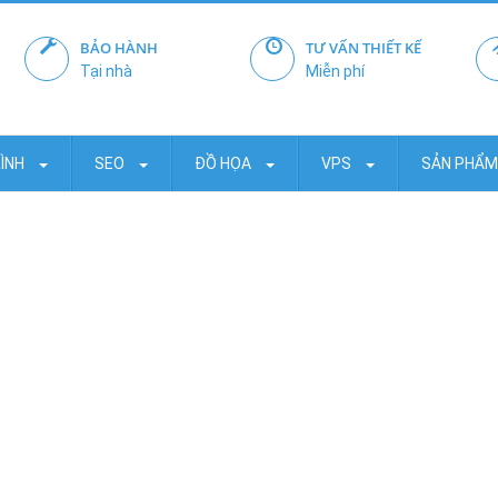
BẢO HÀNH
TƯ VẤN THIẾT KẾ
Tại nhà
Miễn phí
RÌNH
SEO
ĐỒ HỌA
VPS
SẢN PHẨ