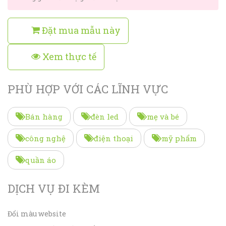
Đặt mua mẫu này
Xem thực tế
PHÙ HỢP VỚI CÁC LĨNH VỰC
Bán hàng
đèn led
mẹ và bé
công nghệ
điện thoại
mỹ phẩm
quần áo
DỊCH VỤ ĐI KÈM
Đổi màu website