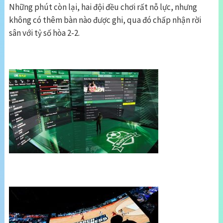
Những phút còn lại, hai đội đều chơi rất nỗ lực, nhưng
không có thêm bàn nào được ghi, qua đó chấp nhận rời
sân với tỷ số hòa 2-2.