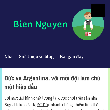
Nhà
Giới thiệu về blog
Bài gần đây
Đức và Argentina, với mỗi đội làm chủ
một hiệp đấu
Với một đội hình chất lượng lại được chơi trên sân nhà
Signal Iduna Park,
ĐT Đứ
c nhanh chóng chiếm lĩnh thế