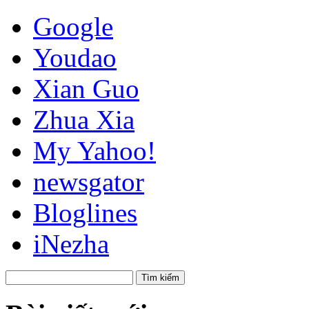
Google
Youdao
Xian Guo
Zhua Xia
My Yahoo!
newsgator
Bloglines
iNezha
Tìm
kiếm: