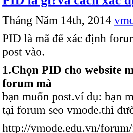
PID là gì?và cách xác 
Tháng Năm 14th, 2014
vm
PID là mã để xác định foru
post vào.
1.Chọn PID cho website 
forum mà
bạn muốn post.ví dụ: bạn m
tại forum seo vmode.thì đư
http://vmode.edu.vn/forum