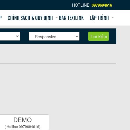
HOTLINE:
0979694616
Chính sách và quy định chung
P
CHÍNH SÁCH & QUY ĐỊNH
BÁN TEXTLINK
LẬP TRÌNH
Hướng dẫn mua hàng
Tìm kiếm
DEMO
( Hotline 0979694616)