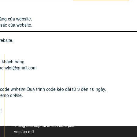
kế
Hướng dẫn quản trị
năng của website.
sắc của website.
website.
o khách hàng.
PHẦN MỀM AUTO POST
PHP
achviet@gmail.com
Hướng dẫn trỏ tên miền về blogger
Hướng dẫn xuất nhập dữ liệu dạng exel
 code website.Quá trình code kéo dài từ 3 đến 10 ngày.
trên phần mềm
demo online.
Hướng dẫn nhập diễn đàn vào phần
mềm đăng tin theo danh sách
ị.
Hướng dẫn sử dụng phần mềm autopost
biennguyen.net
Thông báo cấp tài khoản auto post
version mới