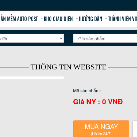
ẦN MỀM AUTO POST
KHO GIAO DIỆN
HƯỚNG DẪN
THÀNH VIÊN VI
THÔNG TIN WEBSITE
Mã sản phẩm:
Giá NY :
0 VNĐ
MUA NGAY
(Hỗ trợ 24/7)