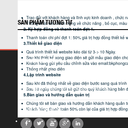
Thông tin
Ý kiến khách hàng
Quy trình thiết 
1. Thu thập và phân tích thiết kế.
Name:
eMail:
Trao đổi với khách hàng và lĩnh vực kinh doanh , chức 
SẢN PHẨM TƯƠNG TỰ
Thống nhất với khách hàng về chức năng , bố cục, màu 
2. Ký hợp đồng và thanh toán đợt 1.
Thanh toán chi phí đợt 1: 50% giá trị hợp đồng thiết kế 
3.Thiết kế giao diện
Quá trình thiết kế website kéo dài từ 3-> 10 Ngày.
Sau khi thiết kế xong giao diện sẽ gửi mẫu giao diện ch
THÔNG TIN LIÊN HỆ
Khách hàng gửi yêu cầu chỉnh sửa vào email:
bkphongc
Thống nhất giao diện
Xóm chợ, Xã Bình Minh, Huyện Thanh Oai, Thành Phố Hà Nội
4.Lập trình website
Hotline: 0979694616
Sau khi đã thống nhất về giao diện bước sang quá trình
Dịch vụ thiết kế website theo yêu cầu, seo website top 10
Sau 10 ngày chúng tôi sẽ gửi cho quý khách hàng bản 
5.Bàn giao và hướng dẫn quản trị
Chúng tôi sẽ bàn giao và hướng dẫn khách hàng quản tr
KẾT NỐI VỚI CHÚNG TÔI
Khách hàng thanh toán 50% còn lại của giá trị hợp đồng