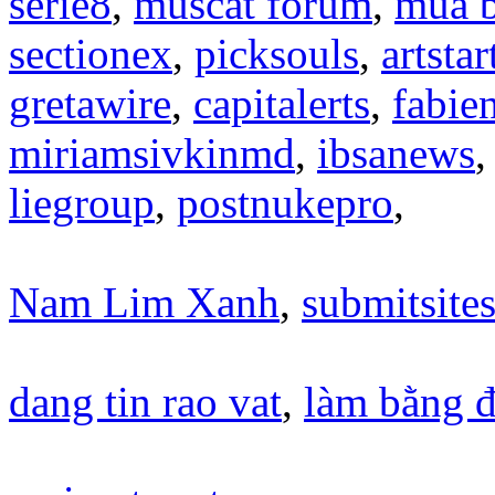
serie8
,
muscat forum
,
mua b
sectionex
,
picksouls
,
artstar
gretawire
,
capitalerts
,
fabie
miriamsivkinmd
,
ibsanews
liegroup
,
postnukepro
,
Nam Lim Xanh
,
submitsite
dang tin rao vat
,
làm bằng đ