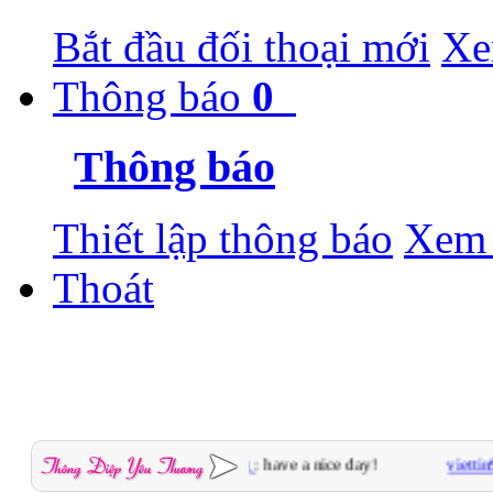
Bắt đầu đối thoại mới
Xe
Thông báo
0
Thông báo
Thiết lập thông báo
Xem 
Thoát
thucdat027
gửi tới
2mit.org
: have a nice day!
viettin95
gửi 