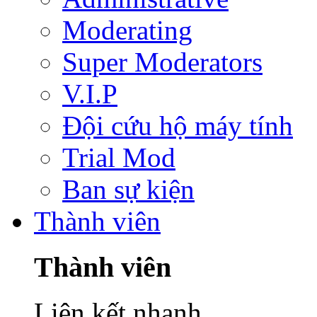
Moderating
Super Moderators
V.I.P
Đội cứu hộ máy tính
Trial Mod
Ban sự kiện
Thành viên
Thành viên
Liên kết nhanh