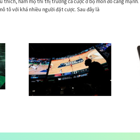
u thích, hâm mộ thì thị trường cá cược ở bộ môn đó càng mạnh.
mô tô với khá nhiều người đặt cược. Sau đây là